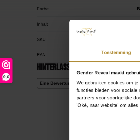
Farbe
B
Inhalt
5
SKU
G
Toestemming
EAN
6
Hinterlassen Sie Ihre Meinung
Gender Reveal maakt gebrui
9,0
We gebruiken cookies om je b
Eine Bewertung hinterlassen
functies bieden voor sociale
partners voor soortgelijke doe
'Oké, naar website' om alles