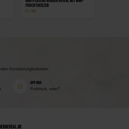
Babyflasche Gender Reveal mit Mini-
Fruchtherzen
1,50
enden Kontaktmöglichkeiten.
App uns
s
Praktisch, oder?
derReveal.de