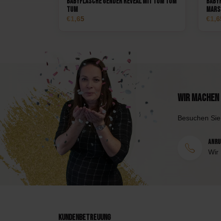
Babyflasche Gender Reveal mit Tum tum
Babyf
tum
Mars
1,65
1,6
Wir machen 
Besuchen Sie
Anruf
Wir
Kundenbetreuung