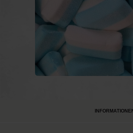
Pulverkanonen
Ku
Feuerlöschgeräte
Feu
Luftballons
INFORMATIONE