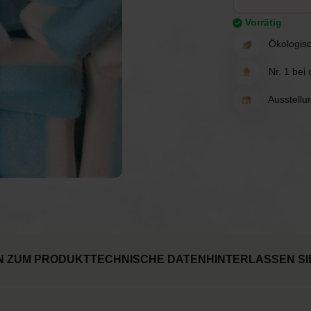
chen
Spiele
Luftballons
Vorrätig
Ökologisc
erwerk
Tischdekoration
Einladungen & Schilder
Nr. 1 bei
Geschenke
Vermietung
Ausstellu
Tischdekoration
N ZUM PRODUKT
TECHNISCHE DATEN
HINTERLASSEN SI