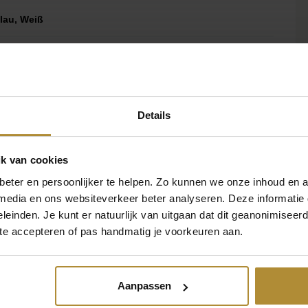
lau, Weiß
00 Gramm
RS-011
Details
154335186183
k van cookies
eter en persoonlijker te helpen. Zo kunnen we onze inhoud en a
 media en ons websiteverkeer beter analyseren. Deze informati
leinden. Je kunt er natuurlijk van uitgaan dat dit geanonimiseerd 
 te accepteren of pas handmatig je voorkeuren aan.
Aanpassen