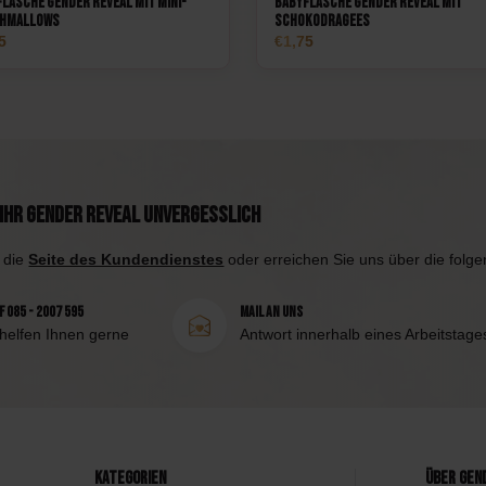
lasche Gender Reveal mit Mini-
Babyflasche Gender Reveal mit
hmallows
Schokodragees
5
1,75
Ihr Gender Reveal unvergesslich
 die
Seite des Kundendienstes
oder erreichen Sie uns über die folg
 085 - 2007 595
Mail an uns
 helfen Ihnen gerne
Antwort innerhalb eines Arbeitstage
Kategorien
Über Gen