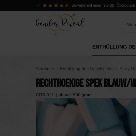
Bewertet mit einer
9,0
!
Ökologisch 
ENTHÜLLUNG DE
Optionen aufdecken
Pakete
Dekor
Startseite
Enthüllung des Geschlechts
Party-D
Dekorationen
Rechthoekige spek blauw/w
Pakete
Spo
Pakete
Slingers
GRS-011
Inhoud: 500 gram
Mietoptionen
DIY
Konfettikanonen
Piñ