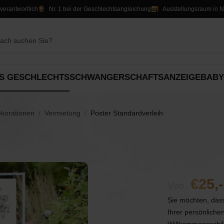
verantwortlich
Nr. 1 bei der Geschlechtsangleichung
Ausstellungsraum in 
S GESCHLECHTS
SCHWANGERSCHAFTSANZEIGE
BABY
ation
Party-Dekorationen
Alles für
ekorationen
Vermietung
Poster Standardverleih
Geschenke
Tischdekoration
Süßigkeiten &
rt
Luftballons
Jungen
An
Leckereien
Luftballons
Slingers
Slingers
Mädchen
25,-
Von
atas
Einladungen & Schilder
Dekoration
Unisex
Sie möchten, dass
Ihrer persönliche