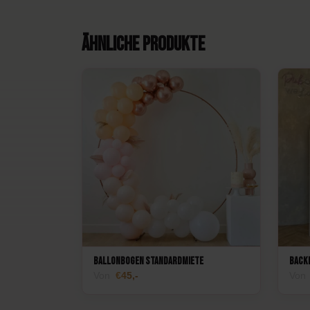
Ähnliche Produkte
Ballonbogen Standardmiete
Back
Von
45,-
Von