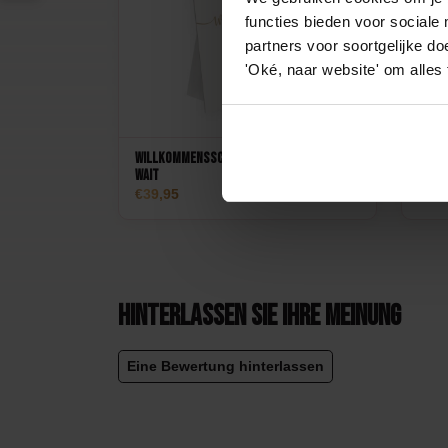
functies bieden voor sociale
partners voor soortgelijke doe
'Oké, naar website' om alles
Willkommensschild BabyShower Bearly
Will
Wait
Bearl
39,95
39,
1
Hinterlassen Sie Ihre Meinung
Eine Bewertung hinterlassen