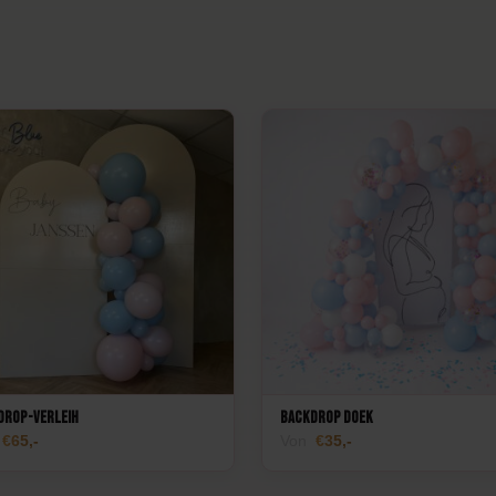
drop-Verleih
Backdrop Doek
65,-
Von
35,-