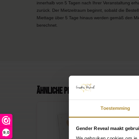
innerhalb von 5 Tagen nach Ihrer Veranstaltung erha
zurück. Der Mietzeitraum beginnt, sobald die Bestel
Miettage über 5 Tage hinaus werden gemäß den Mi
berechnet.
Ähnliche Produkte
Toestemming
Gender Reveal maakt gebrui
9,0
We gebruiken cookies om je b