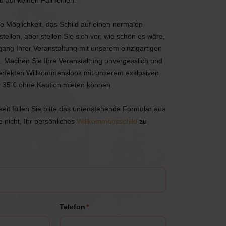
 auf keinen Fall fehlen.
Anruf 085 - 2007 595
Wir helfen Ihnen
Anruf 085 - 2007 595
Anruf 085 - 2007 595
e Möglichkeit, das Schild auf einen normalen
gerne
Wir helfen Ihnen
Wir helfen Ihnen
tellen, aber stellen Sie sich vor, wie schön es wäre,
gerne
gerne
gang Ihrer Veranstaltung mit unserem einzigartigen
Mail an uns
Antwort innerhalb
. Machen Sie Ihre Veranstaltung unvergesslich und
Mail an uns
Mail an uns
eines Arbeitstages
Antwort innerhalb
Antwort innerhalb
erfekten Willkommenslook mit unserem exklusiven
eines Arbeitstages
eines Arbeitstages
r 35 € ohne Kaution mieten können.
App uns
keit füllen Sie bitte das untenstehende Formular aus
Praktisch, oder?
App uns
App uns
 nicht, Ihr persönliches
Willkommensschild
zu
Praktisch, oder?
Praktisch, oder?
Telefon
*