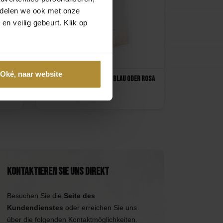
e delen we ook met onze
en veilig gebeurt. Klik op
Oké, naar website
Wahltafel Gender Reveal Blau oder Rosa
39,95
Kontaktieren Sie uns direkt
Besuchen Sie die
Seite des
Kundendienstes
oder erreichen Sie uns
über die folgenden Kontaktmöglichkeiten.