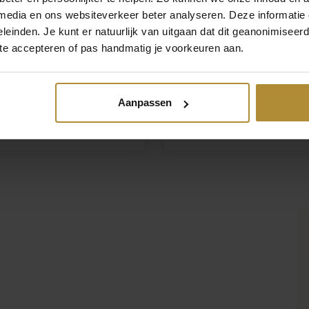
 media en ons websiteverkeer beter analyseren. Deze informati
leinden. Je kunt er natuurlijk van uitgaan dat dit geanonimiseerd 
 te accepteren of pas handmatig je voorkeuren aan.
Aanpassen
kommensschild Gender Reveal
Wahltafel Gender Reveal Ballons
y Wait
95
39,95