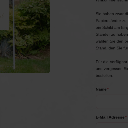
Willkommensschild
chen
Spiele
Luftballons
Sie haben zwar di
Papierständer zu s
erwerk
Tischdekoration
Einladungen & Schilder
ein Schild am Ein
Ständer zu haben
Geschenke
Vermietung
wählen Sie den p
Stand, den Sie fü
Tischdekoration
Für die Verfügbar
und vergessen Sie
bestellen.
Name
*
E-Mail Adresse
*