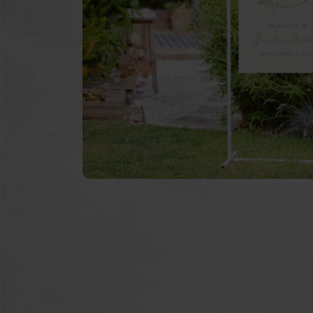
Pulverkanonen
Ku
Feuerlöschgeräte
Feu
Luftballons