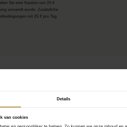
lten Sie eine Kaution von 25 €
lung versandt wurde. Zusätzliche
etbedingungen mit 25 € pro Tag
Details
k van cookies
eter en persoonlijker te helpen. Zo kunnen we onze inhoud en a