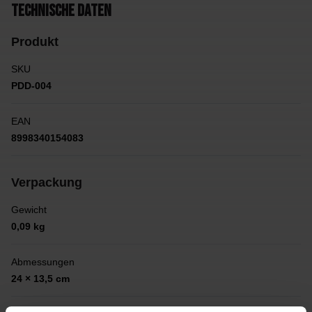
Technische Daten
Produkt
SKU
PDD-004
EAN
8998340154083
Verpackung
Gewicht
0,09 kg
Abmessungen
24 × 13,5 cm