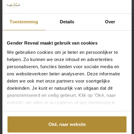
Hinterlassen Sie Ihre Meinung
Eine Bewertung hinterlassen
Toestemming
Details
Over
Gender Reveal maakt gebruik van cookies
Kontaktieren Sie uns direkt
We gebruiken cookies om je beter en persoonlijker te
helpen. Zo kunnen we onze inhoud en advertenties
Besuchen Sie die
Seite des Kundendienstes
oder
personaliseren, functies bieden voor sociale media en
erreichen Sie uns über die folgenden
ons websiteverkeer beter analyseren. Deze informatie
Kontaktmöglichkeiten.
delen we ook met onze partners voor soortgelijke
doeleinden. Je kunt er natuurlijk van uitgaan dat dit
geanonimiseerd en veilig gebeurt. Klik op 'Oké, naar
Anruf 085 - 2007 595
Wir helfen Ihnen gerne
website' om alles te accepteren of pas handmatig je
voorkeuren aan.
Mail an uns
Oké, naar website
Antwort innerhalb eines Arbeitstages