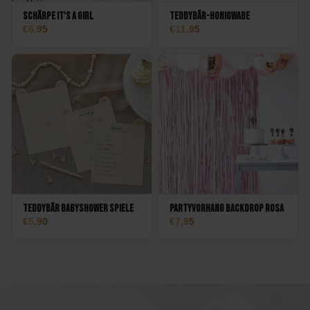
Schärpe It's a Girl
Teddybär-Honigwabe
6,95
11,95
Teddybär BabyShower Spiele
Partyvorhang Backdrop Rosa
5,90
7,95