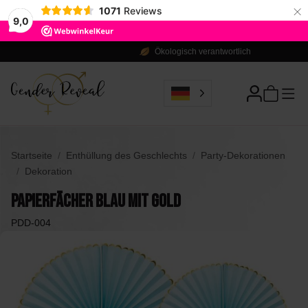
×
1071
Reviews
9,0
Ökologisch verantwortlich
Startseite
Enthüllung des Geschlechts
Party-Dekorationen
Dekoration
Papierfächer Blau mit Gold
PDD-004