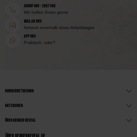
Anruf 085 - 2007 595
Wir helfen Ihnen gerne
Mail an uns
Antwort innerhalb eines Arbeitstages
App uns
Praktisch, oder?
Kundenbetreuung
Kategorien
Über Gender Reveal
Über GenderReveal.de