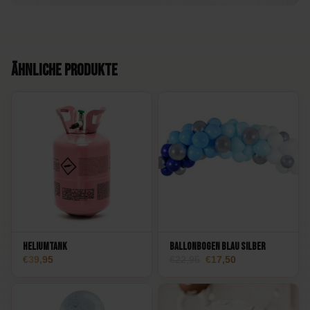
Ähnliche Produkte
Heliumtank
Ballonbogen Blau Silber
Ursprünglicher
Aktueller
39,95
22,95
17,50
Preis
Preis:
war:
17,50.
22,95.