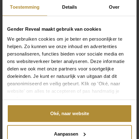
Blau
Toestemming
Details
Over
Material
Folie
Gender Reveal maakt gebruik van cookies
We gebruiken cookies om je beter en persoonlijker te
Inhalt
helpen. Zo kunnen we onze inhoud en advertenties
1 Stück
personaliseren, functies bieden voor sociale media en
ons websiteverkeer beter analyseren. Deze informatie
SKU
delen we ook met onze partners voor soortgelijke
GRN-086
doeleinden. Je kunt er natuurlijk van uitgaan dat dit
geanonimiseerd en veilig gebeurt. Klik op 'Oké, naar
EAN
website' om alles te accepteren of pas handmatig je
6154329681663
voorkeuren aan.
Hinterlassen Sie Ihre Meinung
Oké, naar website
Eine Bewertung hinterlassen
Aanpassen