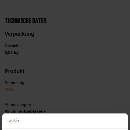
Technische Daten
Verpackung
Gewicht
0,02 kg
Produkt
Sammlung
Miffy
Abmessungen
45 cm (aufgeblasen)
Farbe