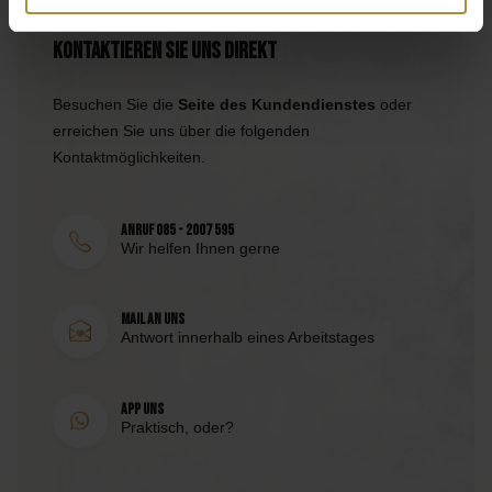
Kontaktieren Sie uns direkt
Besuchen Sie die
Seite des Kundendienstes
oder
erreichen Sie uns über die folgenden
Kontaktmöglichkeiten.
Anruf 085 - 2007 595
Wir helfen Ihnen gerne
Mail an uns
Antwort innerhalb eines Arbeitstages
App uns
Praktisch, oder?