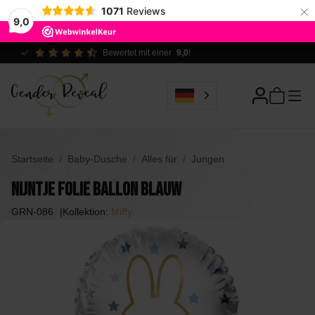
×
1071
Reviews
9,0
Ökologisch verantwortlich
Startseite
Baby-Dusche
Alles für
Jungen
Nijntje Folie Ballon blauw
GRN-086
Kollektion:
Miffy