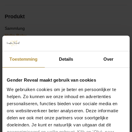
Produkt
Sammlung
Hallo Baby
Farbe
Beige
Toestemming
Details
Over
Material
Papier
Gender Reveal maakt gebruik van cookies
We gebruiken cookies om je beter en persoonlijker te
Inhalt
helpen. Zo kunnen we onze inhoud en advertenties
16 Einheiten
personaliseren, functies bieden voor sociale media en
ons websiteverkeer beter analyseren. Deze informatie
SKU
delen we ook met onze partners voor soortgelijke
GT-005
doeleinden. Je kunt er natuurlijk van uitgaan dat dit
geanonimiseerd en veilig gebeurt. Klik op 'Oké, naar