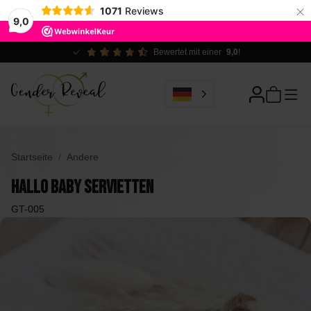
×
1071
Reviews
9,0
Ökologisch verantwortlich
Startseite
Andere
Hallo Baby Servietten
GT-005