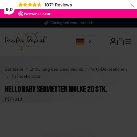
×
1071
Reviews
9,0
Ökologisch verantwortlich
Startseite
Enthüllung des Geschlechts
Party-Dekorationen
Tischdekoration
Hello Baby Servietten Wolke 20 Stk.
PDT-013