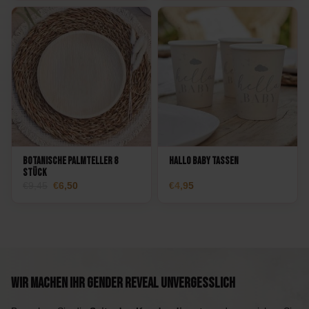
was:
is:
34,95.
27,50.
Botanische Palmteller 8
Hallo Baby Tassen
Stück
Ursprünglicher
Aktueller
9,45
6,50
4,95
Preis
Preis:
war:
6,50.
9,45.
Wir machen Ihr Gender Reveal unvergesslich