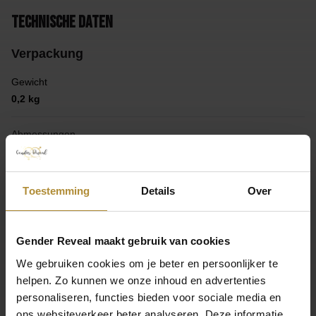
Technische Daten
Verpackung
Gewicht
0,2 kg
Abmessungen
17 × 12 × 2 cm
Toestemming
Details
Over
Produkt
Sammlung
Gender Reveal maakt gebruik van cookies
Hallo Baby
Mehr anzeigen
We gebruiken cookies om je beter en persoonlijker te
Hinterlassen Sie Ihre Meinung
Abmessungen
helpen. Zo kunnen we onze inhoud en advertenties
16 x 9,5 cm (B x H)
personaliseren, functies bieden voor sociale media en
Eine Bewertung hinterlassen
ons websiteverkeer beter analyseren. Deze informatie