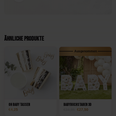
Ähnliche Produkte
Ausgenommen
Oh Baby Tassen
Babybuchstaben 3D
Oorspronkelijke
Huidige
4,25
34,95
27,50
prijs
prijs