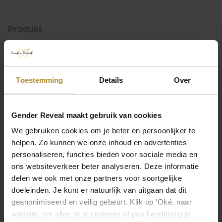
Produkt
Abmessungen
35 cm ( Durchmesser )
Mehr anzeigen
Toestemming
Details
Over
Hinterlassen Sie Ihre Meinung
Farbe
Blau, Rosa
Eine Bewertung hinterlassen
Gender Reveal maakt gebruik van cookies
Material
We gebruiken cookies om je beter en persoonlijker te
Folie
helpen. Zo kunnen we onze inhoud en advertenties
personaliseren, functies bieden voor sociale media en
Kontaktieren Sie uns direkt
Marke
ons websiteverkeer beter analyseren. Deze informatie
Party-Deko
delen we ook met onze partners voor soortgelijke
Besuchen Sie die
Seite des Kundendienstes
oder
doeleinden. Je kunt er natuurlijk van uitgaan dat dit
erreichen Sie uns über die folgenden
Inhalt des Ballons
geanonimiseerd en veilig gebeurt. Klik op 'Oké, naar
Kontaktmöglichkeiten.
Helium, leer
website' om alles te accepteren of pas handmatig je