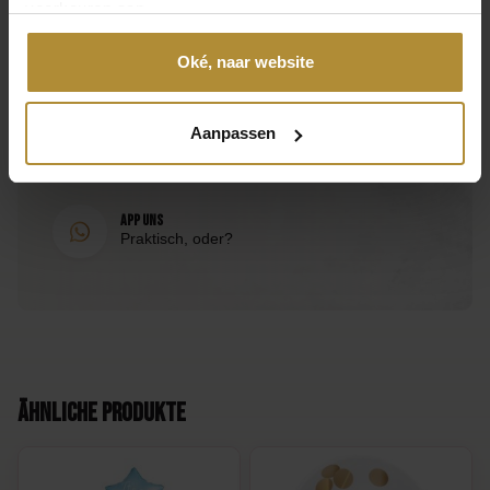
voorkeuren aan.
Wahl des Geschlechts
Anruf 085 - 2007 595
Ich lasse mich überraschen, Boy, Girl
Wir helfen Ihnen gerne
Oké, naar website
SKU
Mail an uns
Aanpassen
N/B
Antwort innerhalb eines Arbeitstages
EAN
N/B
App uns
Praktisch, oder?
Ähnliche Produkte