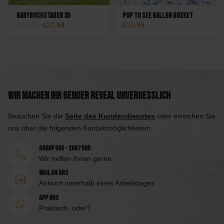
Babybuchstaben 3D
Pop to See Ballon Boeket
Oorspronkelijke
Huidige
34,95
27,50
32,95
prijs
prijs
was:
is:
34,95.
27,50.
Wir machen Ihr Gender Reveal unvergesslich
Besuchen Sie die
Seite des Kundendienstes
oder erreichen Sie
uns über die folgenden Kontaktmöglichkeiten.
Anruf 085 - 2007 595
Wir helfen Ihnen gerne
Mail an uns
Antwort innerhalb eines Arbeitstages
App uns
Praktisch, oder?