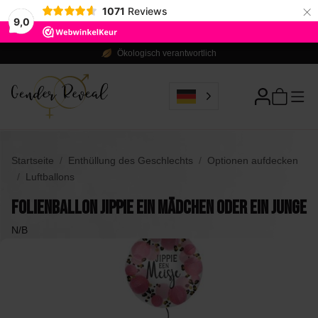
×
1071
Reviews
9,0
Ökologisch verantwortlich
Startseite
Enthüllung des Geschlechts
Optionen aufdecken
Luftballons
Folienballon Jippie ein Mädchen oder ein Junge
N/B