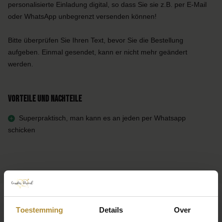
personalisierte Einladung digital, so dass Sie sie z.B. per E-Mail
oder WhatsApp unbegrenzt versenden können!
Bitte überprüfen Sie Ihren Text, bevor Sie die Bestellung
aufgeben. Einmal gesendet, kann er nicht mehr geändert
werden.
Vorteile und Nachteile
Superpraktisch, man kann es an jeden per Whatsapp
schicken
Toestemming
Details
Over