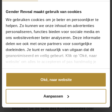
Technische Daten
Gender Reveal maakt gebruik van cookies
Produkt
We gebruiken cookies om je beter en persoonlijker te
SKU
helpen. Zo kunnen we onze inhoud en advertenties
GRU-002
personaliseren, functies bieden voor sociale media en
ons websiteverkeer beter analyseren. Deze informatie
delen we ook met onze partners voor soortgelijke
EAN
doeleinden. Je kunt er natuurlijk van uitgaan dat dit
8998340155219
geanonimiseerd en veilig gebeurt. Klik op 'Oké, naar
Hinterlassen Sie Ihre Meinung
website' om alles te accepteren of pas handmatig je
voorkeuren aan.
Eine Bewertung hinterlassen
Oké, naar website
Kontaktieren Sie uns direkt
Aanpassen
Besuchen Sie die
Seite des Kundendienstes
oder