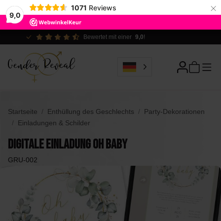
×
1071
Reviews
9,0
Ökologisch verantwortlich
Startseite
Enthüllung des Geschlechts
Party-Dekorationen
Einladungen & Schilder
Digitale Einladung Oh Baby
GRU-002