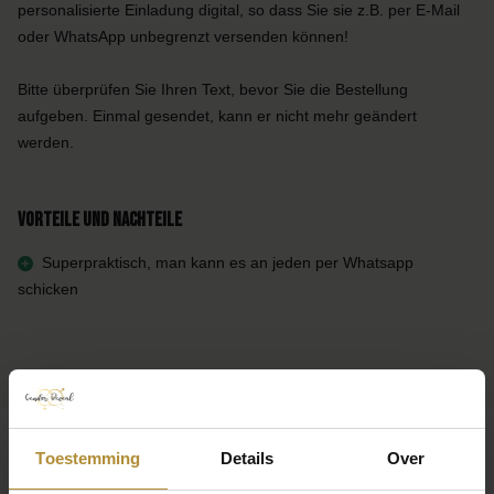
personalisierte Einladung digital, so dass Sie sie z.B. per E-Mail
oder WhatsApp unbegrenzt versenden können!
Bitte überprüfen Sie Ihren Text, bevor Sie die Bestellung
aufgeben. Einmal gesendet, kann er nicht mehr geändert
werden.
Vorteile und Nachteile
Superpraktisch, man kann es an jeden per Whatsapp
schicken
Toestemming
Details
Over