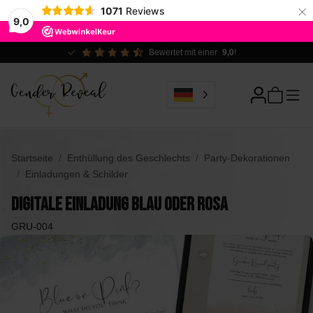
×
1071
Reviews
9,0
Ökologisch verantwortlich
Startseite
Enthüllung des Geschlechts
Party-Dekorationen
Einladungen & Schilder
Digitale Einladung Blau oder Rosa
GRU-004