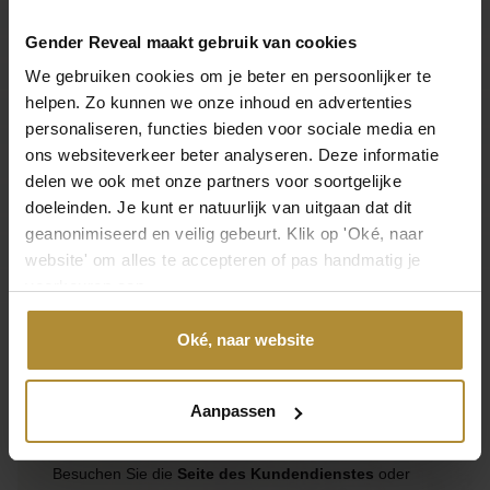
Technische Daten
Gender Reveal maakt gebruik van cookies
Produkt
We gebruiken cookies om je beter en persoonlijker te
helpen. Zo kunnen we onze inhoud en advertenties
SKU
personaliseren, functies bieden voor sociale media en
GRU-004
ons websiteverkeer beter analyseren. Deze informatie
delen we ook met onze partners voor soortgelijke
EAN
doeleinden. Je kunt er natuurlijk van uitgaan dat dit
8998340155233
geanonimiseerd en veilig gebeurt. Klik op 'Oké, naar
Hinterlassen Sie Ihre Meinung
website' om alles te accepteren of pas handmatig je
voorkeuren aan.
Eine Bewertung hinterlassen
Oké, naar website
Aanpassen
Kontaktieren Sie uns direkt
Besuchen Sie die
Seite des Kundendienstes
oder