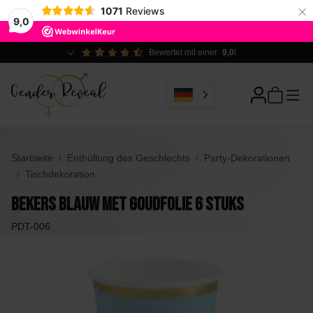
×
1071
Reviews
9,0
Ökologisch verantwortlich
Startseite
Enthüllung des Geschlechts
Party-Dekorationen
Tischdekoration
Bekers Blauw met Goudfolie 6 stuks
PDT-006