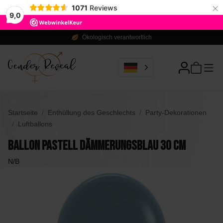
×
1071
Reviews
9,0
Ökologisch verantwortlich
Startseite
Enthüllung des Geschlechts
Party-Dekorationen
Luftballons
Ballon Pastell Dämmerungsblau 30 CM
N/B