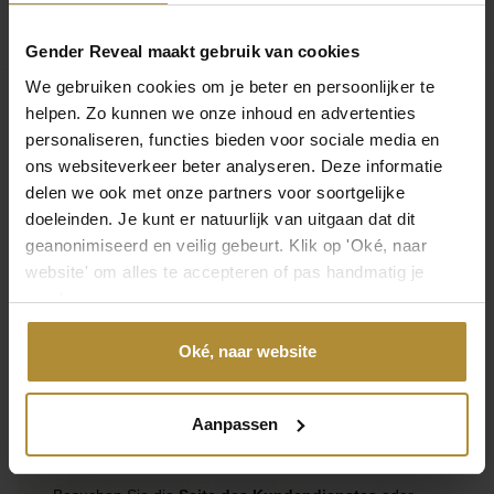
Inhalt
Gender Reveal maakt gebruik van cookies
1 Stück, 10 Stück
We gebruiken cookies om je beter en persoonlijker te
helpen. Zo kunnen we onze inhoud en advertenties
SKU
personaliseren, functies bieden voor sociale media en
N/B
ons websiteverkeer beter analyseren. Deze informatie
delen we ook met onze partners voor soortgelijke
EAN
doeleinden. Je kunt er natuurlijk van uitgaan dat dit
N/B
geanonimiseerd en veilig gebeurt. Klik op 'Oké, naar
website' om alles te accepteren of pas handmatig je
Hinterlassen Sie Ihre Meinung
voorkeuren aan.
Eine Bewertung hinterlassen
Oké, naar website
Aanpassen
Kontaktieren Sie uns direkt