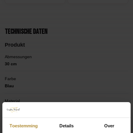
Technische Daten
Produkt
Abmessungen
30 cm
Farbe
Blau
Material
Latex
Marke
Toestemming
Details
Over
Sempertex