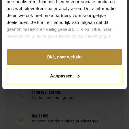
Häufig gestellte Fragen
personaliseren, functies bieden voor sociale media en
Schwarz
ons websiteverkeer beter analyseren. Deze informatie
Ist es einfach, den Ballon selbst zu füllen?
delen we ook met onze partners voor soortgelijke
Material
doeleinden. Je kunt er natuurlijk van uitgaan dat dit
Latex, Papier
geanonimiseerd en veilig gebeurt. Klik op 'Oké, naar
website' om alles te accepteren of pas handmatig je
Inhalt
voorkeuren aan.
Kontaktieren Sie uns direkt
1 Luftballon mit Quaste, Konfetti
Oké, naar website
Besuchen Sie die
Seite des Kundendienstes
oder
Marke
erreichen Sie uns über die folgenden
Ingwer-Rochen
Kontaktmöglichkeiten.
Aanpassen
SKU
GR-002
Anruf 085 - 2007 595
Wir helfen Ihnen gerne
EAN
8998340154281
Mail an uns
Antwort innerhalb eines Arbeitstages