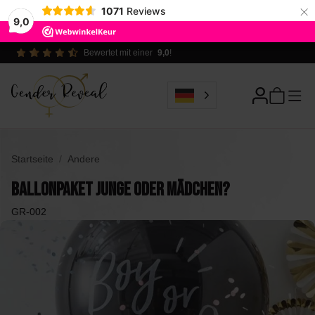
×
1071
Reviews
9,0
Ökologisch verantwortlich
Startseite
Andere
Ballonpaket Junge oder Mädchen?
GR-002