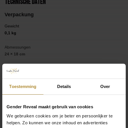
Technische Daten
Verpackung
Gewicht
0,1 kg
Abmessungen
24 × 18 cm
Produkt
Sammlung
Toestemming
Details
Over
Junge oder Mädchen
Mehr anzeigen
Hinterlassen Sie Ihre Meinung
Abmessungen
Gender Reveal maakt gebruik van cookies
60 cm im aufgeblasenen Zustand
We gebruiken cookies om je beter en persoonlijker te
Eine Bewertung hinterlassen
helpen. Zo kunnen we onze inhoud en advertenties
Farbe