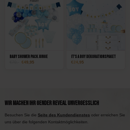
Baby Shower Pack Junge
It's a Boy Dekorationspaket
Ursprünglicher
Aktueller
70,-
49,95
24,95
Preis
Preis:
war:
49,95.
70.
Wir machen Ihr Gender Reveal unvergesslich
Besuchen Sie die
Seite des Kundendienstes
oder erreichen Sie
uns über die folgenden Kontaktmöglichkeiten.