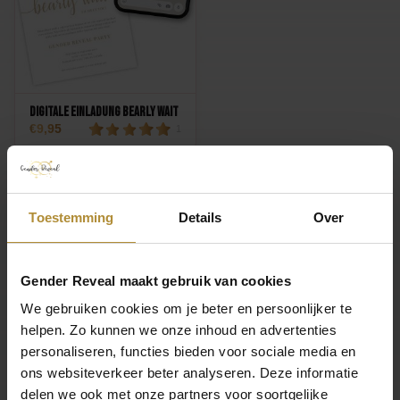
Digitale Einladung Bearly Wait
9,95
1
Toestemming
Details
Over
Technische Daten
Produkt
Gender Reveal maakt gebruik van cookies
We gebruiken cookies om je beter en persoonlijker te
Farbe
helpen. Zo kunnen we onze inhoud en advertenties
Rosa
personaliseren, functies bieden voor sociale media en
ons websiteverkeer beter analyseren. Deze informatie
Marke
delen we ook met onze partners voor soortgelijke
Geschlechtsenthüllung