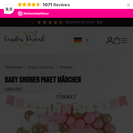
×
1071
Reviews
9,0
Ökologisch verantwortlich
Startseite
Baby-Dusche
Pakete
Baby Shower Paket Mädchen
GRD-007