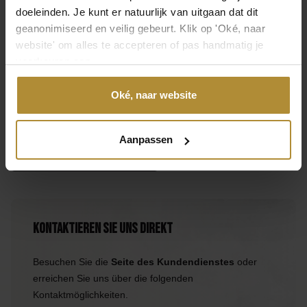
doeleinden. Je kunt er natuurlijk van uitgaan dat dit
geanonimiseerd en veilig gebeurt. Klik op 'Oké, naar
SKU
website' om alles te accepteren of pas handmatig je
GRD-007
voorkeuren aan.
EAN
Oké, naar website
8998340156674
Hinterlassen Sie Ihre Meinung
Aanpassen
Eine Bewertung hinterlassen
Kontaktieren Sie uns direkt
Besuchen Sie die
Seite des Kundendienstes
oder
erreichen Sie uns über die folgenden
Kontaktmöglichkeiten.