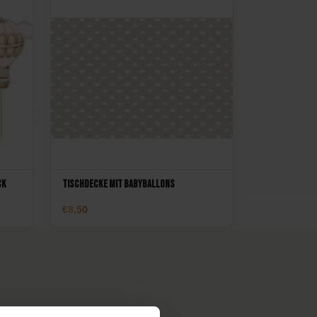
ck
Tischdecke mit Babyballons
8,50