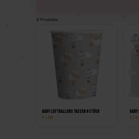
Pulverkanonen
Ku
8 Produkte
Feuerlöschgeräte
Feu
Luftballons
Baby Luftballons Tassen 8 Stück
Baby
4,50
14,