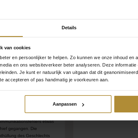
Gender Reveal Party!
Details
k van cookies
eter en persoonlijker te helpen. Zo kunnen we onze inhoud en a
 media en ons websiteverkeer beter analyseren. Deze informati
h hatte 2 Wochen im Voraus
Perfekte Qualität, schnelle
leinden. Je kunt er natuurlijk van uitgaan dat dit geanonimiseerd 
nen Ballon für unsere
Lieferung, keine
 te accepteren of pas handmatig je voorkeuren aan.
eschlechtsenthüllung
Beschwerden.
stellt. Am Tag des
traschalls in der 20. Woche
Aanpassen
lte ich den Ballon ab. Leider
r aufgrund eines
ommunikationsfehlers etwas
hief gegangen. Die
thüllung des Geschlechts