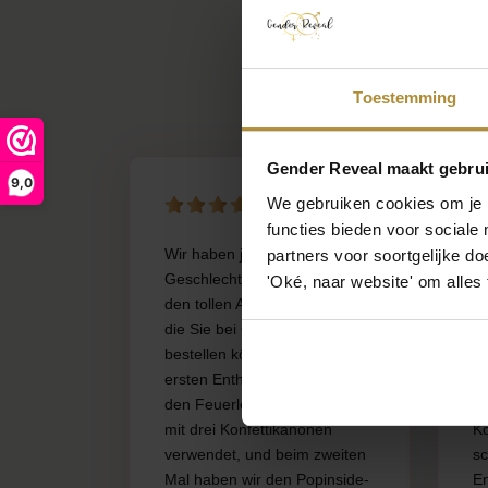
Toestemming
Gender Reveal maakt gebrui
9,0
We gebruiken cookies om je b
functies bieden voor sociale
Wir haben jetzt zweimal eine
Ic
partners voor soortgelijke doe
Geschlechtsenthüllung mit
ei
'Oké, naar website' om alles
den tollen Artikeln gemacht,
G
die Sie bei Gender Reveal
be
bestellen können. Bei der
Ul
ersten Enthüllung haben wir
ho
den Feuerlöscher zusammen
wa
mit drei Konfettikanonen
K
verwendet, und beim zweiten
sc
Mal haben wir den Popinside-
En