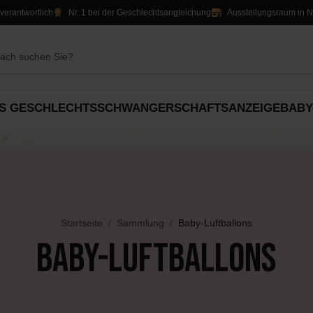
verantwortlich
Nr. 1 bei der Geschlechtsangleichung
Ausstellungsraum in 
S GESCHLECHTS
SCHWANGERSCHAFTSANZEIGE
BABY
ation
Party-Dekorationen
Alles für
Geschenke
Tischdekoration
Süßigkeiten &
rt
Luftballons
Jungen
An
Leckereien
Luftballons
Startseite
Sammlung
Baby-Luftballons
Slingers
Slingers
Mädchen
Baby-Luftballons
atas
Einladungen & Schilder
Dekoration
Unisex