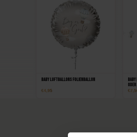
Baby Luftballons Folienballon
Baby 
oder
4,95
7,5