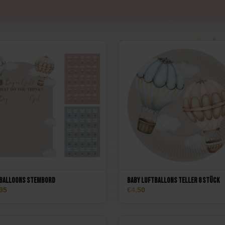
chen
Spiele
Luftballons
erwerk
Tischdekoration
Einladungen & Schilder
Geschenke
Vermietung
Tischdekoration
 balloons stembord
Baby Luftballons Teller 8 Stück
95
4,50