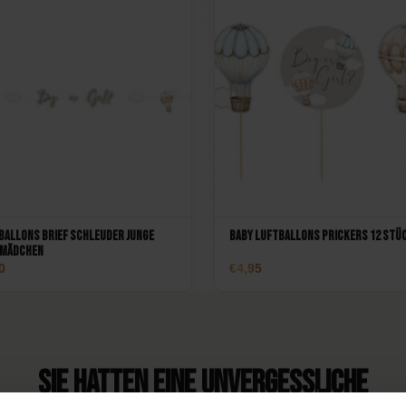
Ballons Brief Schleuder Junge
Baby Luftballons Prickers 12 Stü
 Mädchen
0
4,95
Sie hatten eine unvergessliche