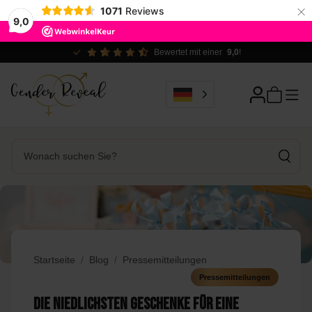
×
1071
Reviews
9,0
Bewertet mit einer
9,0
!
Startseite
Blog
Pressemitteilungen
Pressemitteilungen
Die niedlichsten Geschenke für eine