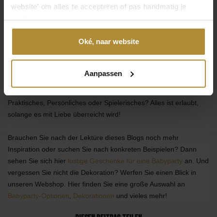
website' om alles te accepteren of pas handmatig je
immer etwas Besonderes und wird garantiert in Ehren gehalten.
voorkeuren aan.
Oké, naar website
M
achen Sie es zu etwas Besonderem
Das Wichtigste ist
natürlich, dass es an diesem Tag um Geselligkeit und das Feiern
dieser besonderen Phase geht. Ein Geschenk, ob groß oder
Aanpassen
klein, ist eine besonders schöne Art zu zeigen, dass Sie an die
werdenden Eltern denken. Entscheiden Sie sich für etwas
Praktisches, Persönliches oder Spielerisches? Alles ist erlaubt,
solange es mit Liebe überreicht wird!
Brauchen Sie nach der Lektüre dieses Blogs noch mehr
Inspiration oder suchen Sie nach konkreten Beispielen? Dann
sehen Sie sich hier
lustige Geschenke für eine Babyparty
an. Und
vergessen Sie nicht die Dekoration? Werfen Sie einen Blick in
unseren Webshop. Hier finden Sie eine große Auswahl an
Babyparty-Optionen
,
Dekorationen
und vieles mehr!