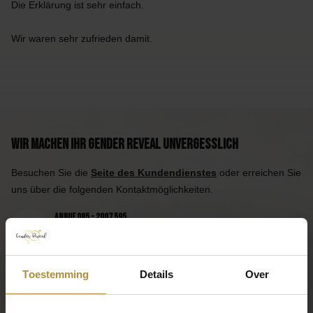
Die Erklärung ist sehr einfach.
Wir waren sehr zufrieden damit.
Wir machen Ihr Gender Reveal unvergesslich
Besuchen Sie die
Seite des Kundendienstes
oder erreichen Sie
uns über die folgenden Kontaktmöglichkeiten.
Anruf 085 - 2007 595
Wir helfen Ihnen gerne
Mail an uns
Antwort innerhalb eines Arbeitstages
Toestemming
Details
Over
App uns
Praktisch, oder?