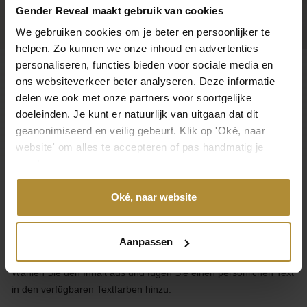
Gender Reveal maakt gebruik van cookies
We gebruiken cookies om je beter en persoonlijker te
helpen. Zo kunnen we onze inhoud en advertenties
personaliseren, functies bieden voor sociale media en
ons websiteverkeer beter analyseren. Deze informatie
Kundenbetreuung
delen we ook met onze partners voor soortgelijke
doeleinden. Je kunt er natuurlijk van uitgaan dat dit
Kategorien
geanonimiseerd en veilig gebeurt. Klik op 'Oké, naar
website' om alles te accepteren of pas handmatig je
Über Gender Reveal
voorkeuren aan.
Über GenderReveal.de
Oké, naar website
Entwerfen Sie Ihren eigenen einzigartigen Gender Reveal Pop-
Inside- oder Pick & Mix-Ballon.
Aanpassen
Wählen Sie den Inhalt aus und fügen Sie einen persönlichen Text
in den verfügbaren Textfarben hinzu.