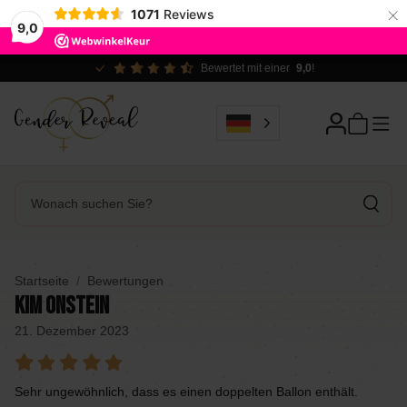
×
1071
Reviews
9,0
Bewertet mit einer
9,0
!
Startseite
Bewertungen
Kim Onstein
21. Dezember 2023
Sehr ungewöhnlich, dass es einen doppelten Ballon enthält.