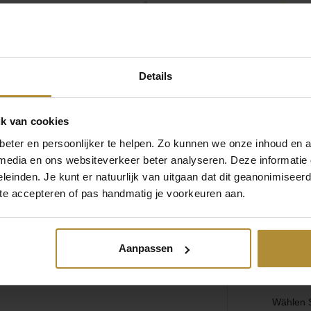
chen
Spiele
Luftballons
erwerk
Tischdekoration
Einladungen & Schilder
Ihr Gender Reveal unvergesslich
Details
 die
Seite des Kundendienstes
oder erreichen Sie uns über die folg
Geschenke
Vermietung
 085 - 2007 595
Mail an uns
k van cookies
 helfen Ihnen gerne
Antwort innerhalb eines Arbeitstage
Tischdekoration
eter en persoonlijker te helpen. Zo kunnen we onze inhoud en a
 media en ons websiteverkeer beter analyseren. Deze informati
leinden. Je kunt er natuurlijk van uitgaan dat dit geanonimiseerd 
 te accepteren of pas handmatig je voorkeuren aan.
Kategorien
Über Gen
Enthüllung des Geschlechts
Aanpassen
Entwerfe
Baby-Dusche
Pop-Insi
Geburt
Wählen S