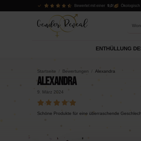
Bewertet mit einer
9,0
!
Ökologisch 
ENTHÜLLUNG DE
Optionen aufdecken
Pakete
Dekor
Startseite
Bewertungen
Alexandra
Dekorationen
Alexandra
Pakete
Spo
Pakete
9. März 2024
Slingers
Mietoptionen
DIY
Schöne Produkte für eine überraschende Geschlech
Konfettikanonen
Piñ