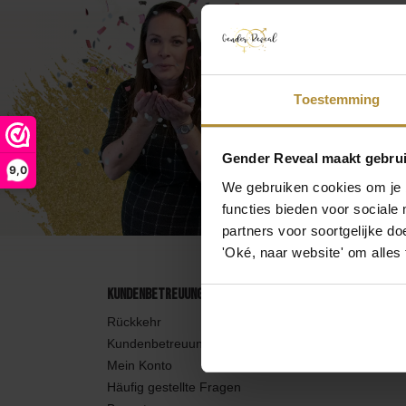
Pulverkanonen
Ku
Feuerlöschgeräte
Feu
Wir machen 
Toestemming
Besuchen Sie
Luftballons
Anruf
Gender Reveal maakt gebrui
9,0
Wir
We gebruiken cookies om je b
functies bieden voor sociale
partners voor soortgelijke doe
'Oké, naar website' om alles
Kundenbetreuung
Rückkehr
Kundenbetreuung
Mein Konto
Häufig gestellte Fragen