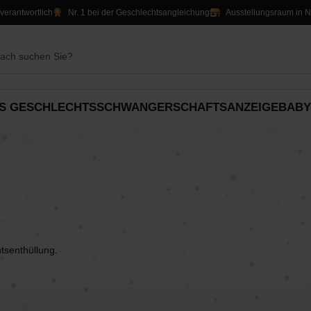
verantwortlich
Nr. 1 bei der Geschlechtsangleichung
Ausstellungsraum in 
S GESCHLECHTS
SCHWANGERSCHAFTSANZEIGE
BABY
ation
Party-Dekorationen
Alles für
Geschenke
Tischdekoration
Süßigkeiten &
rt
Luftballons
Jungen
An
Leckereien
Luftballons
Slingers
Slingers
Mädchen
tsenthüllung.
atas
Einladungen & Schilder
Dekoration
Unisex